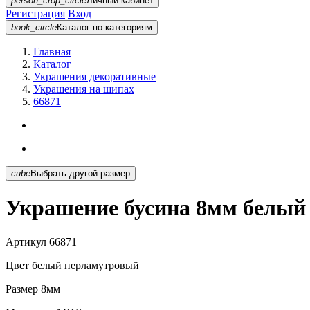
person_crop_circle
Личный кабинет
Регистрация
Вход
book_circle
Каталог
по категориям
Главная
Каталог
Украшения декоративные
Украшения на шипах
66871
cube
Выбрать другой размер
Украшение бусина 8мм белый
Артикул
66871
Цвет
белый перламутровый
Размер
8мм