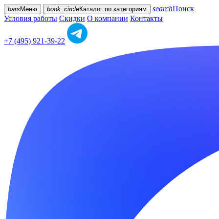
search
Поиск
bars
Меню
book_circle
Каталог
по категориям
Условия работы
Скидки
О компании
Контакты
+7 (495) 921-39-22