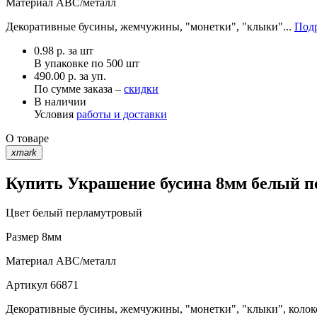
Материал
АВС/металл
Декоративные бусины, жемчужины, "монетки", "клыки"...
Подр
0.98
р.
за шт
В упаковке по
500 шт
490.00 р. за уп.
По сумме заказа –
скидки
В наличии
Условия
работы и доставки
О товаре
xmark
Купить Украшение бусина 8мм белый пе
Цвет
белый перламутровый
Размер
8мм
Материал
АВС/металл
Артикул
66871
Декоративные бусины, жемчужины, "монетки", "клыки", колоко