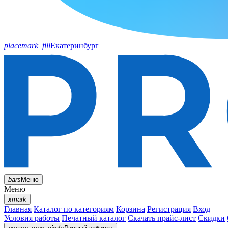
placemark_fill
Екатеринбург
bars
Меню
Меню
xmark
Главная
Каталог по категориям
Корзина
Регистрация
Вход
Условия работы
Печатный каталог
Скачать прайс-лист
Скидки