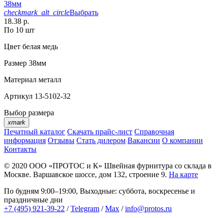
38мм
checkmark_alt_circle
Выбрать
18.38 р.
По 10 шт
Цвет
белая медь
Размер
38мм
Материал
металл
Артикул
13-5102-32
Выбор размера
xmark
Печатный каталог
Скачать прайс-лист
Справочная
информация
Отзывы
Стать дилером
Вакансии
О компании
Контакты
© 2020
ООО «ПРОТОС и К»
Швейная фурнитура со склада в
Москве.
Варшавское шоссе, дом 132, строение 9.
На карте
По будням 9:00–19:00, Выходные: суббота, воскресенье и
праздничные дни
+7 (495) 921-39-22
/
Telegram
/
Max
/
info@protos.ru