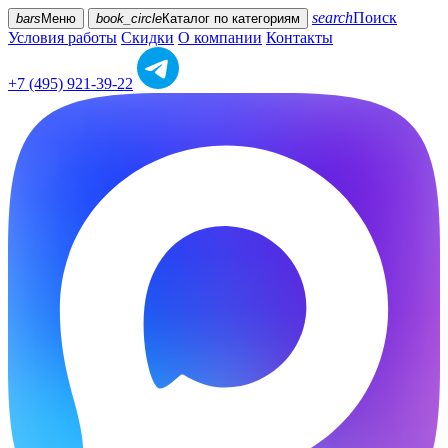
search
Поиск
bars
Меню
book_circle
Каталог
по категориям
Условия работы
Скидки
О компании
Контакты
+7 (495) 921-39-22