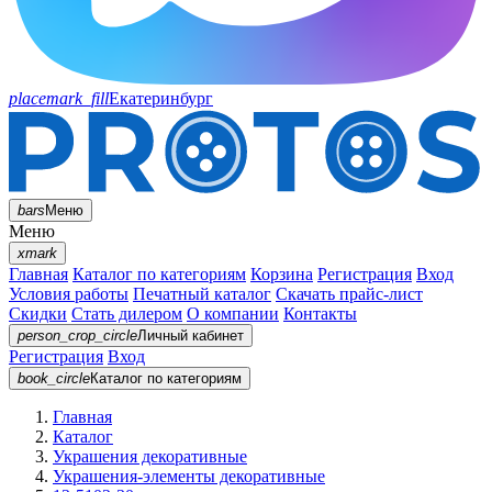
placemark_fill
Екатеринбург
bars
Меню
Меню
xmark
Главная
Каталог по категориям
Корзина
Регистрация
Вход
Условия работы
Печатный каталог
Скачать прайс-лист
Скидки
Стать дилером
О компании
Контакты
person_crop_circle
Личный кабинет
Регистрация
Вход
book_circle
Каталог
по категориям
Главная
Каталог
Украшения декоративные
Украшения-элементы декоративные