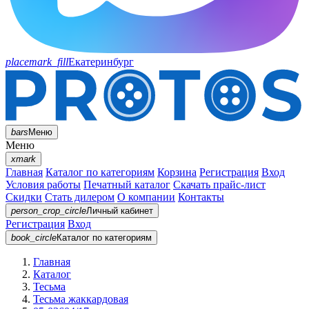
placemark_fill
Екатеринбург
bars
Меню
Меню
xmark
Главная
Каталог по категориям
Корзина
Регистрация
Вход
Условия работы
Печатный каталог
Скачать прайс-лист
Скидки
Стать дилером
О компании
Контакты
person_crop_circle
Личный кабинет
Регистрация
Вход
book_circle
Каталог
по категориям
Главная
Каталог
Тесьма
Тесьма жаккардовая