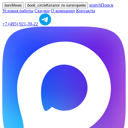
search
Поиск
bars
Меню
book_circle
Каталог
по категориям
Условия работы
Скидки
О компании
Контакты
+7 (495) 921-39-22