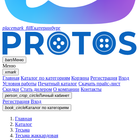
placemark_fill
Екатеринбург
bars
Меню
Меню
xmark
Главная
Каталог по категориям
Корзина
Регистрация
Вход
Условия работы
Печатный каталог
Скачать прайс-лист
Скидки
Стать дилером
О компании
Контакты
person_crop_circle
Личный кабинет
Регистрация
Вход
book_circle
Каталог
по категориям
Главная
Каталог
Тесьма
Тесьма жаккардовая