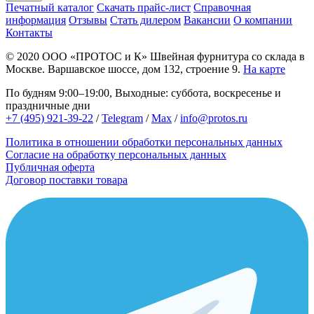
Печатный каталог
Скачать прайс-лист
Справочная
информация
Отзывы
Стать дилером
Вакансии
О компании
Контакты
© 2020
ООО «ПРОТОС и К»
Швейная фурнитура со склада в
Москве.
Варшавское шоссе, дом 132, строение 9.
На карте
По будням 9:00–19:00, Выходные: суббота, воскресенье и
праздничные дни
+7 (495) 921-39-22
/
Telegram
/
Max
/
info@protos.ru
Политика в отношении обработки персональных данных
Согласие на обработку персональных данных
Публичная оферта
Договор поставки товара