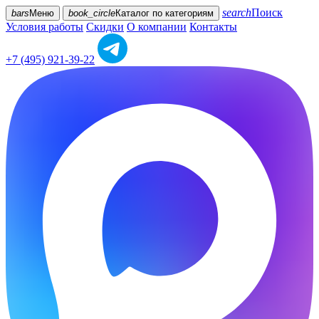
search
Поиск
bars
Меню
book_circle
Каталог
по категориям
Условия работы
Скидки
О компании
Контакты
+7 (495) 921-39-22