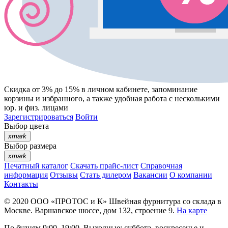
Скидка от 3% до 15%
в личном кабинете, запоминание
корзины
и
избранного
, а также удобная работа с несколькими
юр. и физ. лицами
Зарегистрироваться
Войти
Выбор цвета
xmark
Выбор размера
xmark
Печатный каталог
Скачать прайс-лист
Справочная
информация
Отзывы
Стать дилером
Вакансии
О компании
Контакты
© 2020
ООО «ПРОТОС и К»
Швейная фурнитура со склада в
Москве.
Варшавское шоссе, дом 132, строение 9.
На карте
По будням 9:00–19:00, Выходные: суббота, воскресенье и