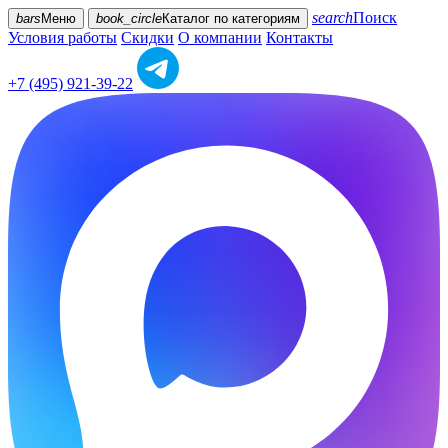
search
Поиск
bars
Меню
book_circle
Каталог
по категориям
Условия работы
Скидки
О компании
Контакты
+7 (495) 921-39-22