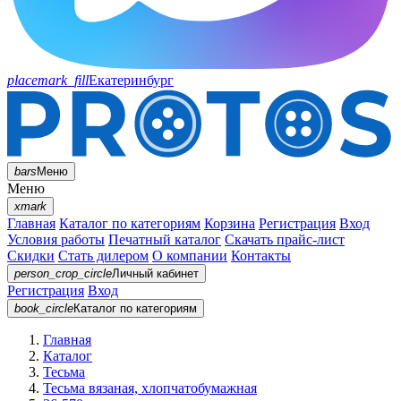
placemark_fill
Екатеринбург
bars
Меню
Меню
xmark
Главная
Каталог по категориям
Корзина
Регистрация
Вход
Условия работы
Печатный каталог
Скачать прайс-лист
Скидки
Стать дилером
О компании
Контакты
person_crop_circle
Личный кабинет
Регистрация
Вход
book_circle
Каталог
по категориям
Главная
Каталог
Тесьма
Тесьма вязаная, хлопчатобумажная