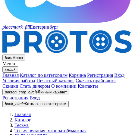
placemark_fill
Екатеринбург
bars
Меню
Меню
xmark
Главная
Каталог по категориям
Корзина
Регистрация
Вход
Условия работы
Печатный каталог
Скачать прайс-лист
Скидки
Стать дилером
О компании
Контакты
person_crop_circle
Личный кабинет
Регистрация
Вход
book_circle
Каталог
по категориям
Главная
Каталог
Тесьма
Тесьма вязаная, хлопчатобумажная