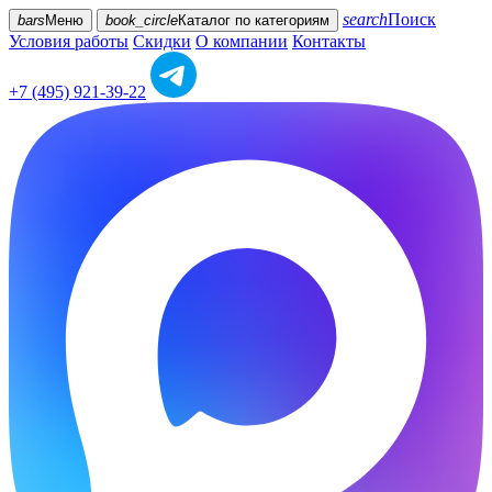
search
Поиск
bars
Меню
book_circle
Каталог
по категориям
Условия работы
Скидки
О компании
Контакты
+7 (495) 921-39-22