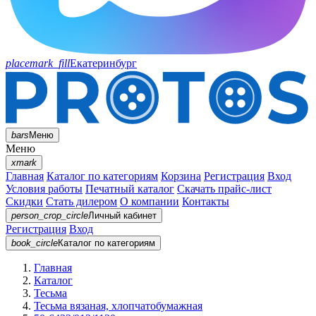
placemark_fill
Екатеринбург
bars
Меню
Меню
xmark
Главная
Каталог по категориям
Корзина
Регистрация
Вход
Условия работы
Печатный каталог
Скачать прайс-лист
Скидки
Стать дилером
О компании
Контакты
person_crop_circle
Личный кабинет
Регистрация
Вход
book_circle
Каталог
по категориям
Главная
Каталог
Тесьма
Тесьма вязаная, хлопчатобумажная