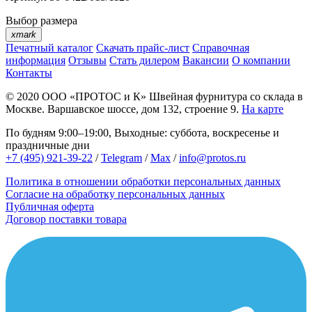
Выбор размера
xmark
Печатный каталог
Скачать прайс-лист
Справочная
информация
Отзывы
Стать дилером
Вакансии
О компании
Контакты
© 2020
ООО «ПРОТОС и К»
Швейная фурнитура со склада в
Москве.
Варшавское шоссе, дом 132, строение 9.
На карте
По будням 9:00–19:00, Выходные: суббота, воскресенье и
праздничные дни
+7 (495) 921-39-22
/
Telegram
/
Max
/
info@protos.ru
Политика в отношении обработки персональных данных
Согласие на обработку персональных данных
Публичная оферта
Договор поставки товара