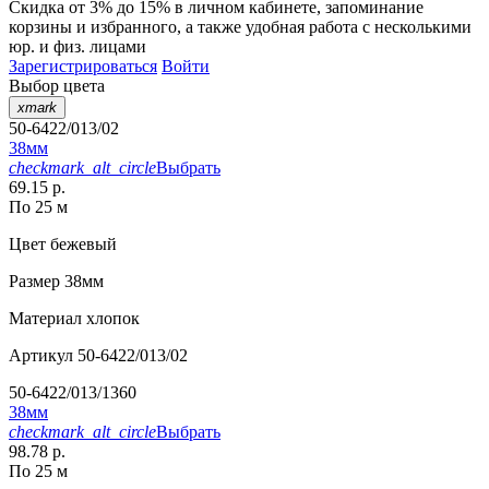
Скидка от 3% до 15%
в личном кабинете, запоминание
корзины
и
избранного
, а также удобная работа с несколькими
юр. и физ. лицами
Зарегистрироваться
Войти
Выбор цвета
xmark
50-6422/013/02
38мм
checkmark_alt_circle
Выбрать
69.15 р.
По 25 м
Цвет
бежевый
Размер
38мм
Материал
хлопок
Артикул
50-6422/013/02
50-6422/013/1360
38мм
checkmark_alt_circle
Выбрать
98.78 р.
По 25 м