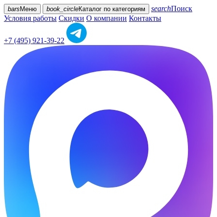
search
Поиск
bars
Меню
book_circle
Каталог
по категориям
Условия работы
Скидки
О компании
Контакты
+7 (495) 921-39-22