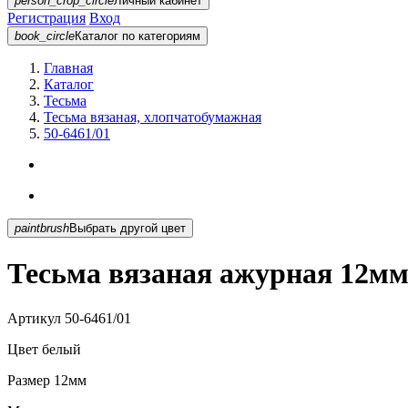
person_crop_circle
Личный кабинет
Регистрация
Вход
book_circle
Каталог
по категориям
Главная
Каталог
Тесьма
Тесьма вязаная, хлопчатобумажная
50-6461/01
paintbrush
Выбрать другой цвет
Тесьма вязаная ажурная 12мм
Артикул
50-6461/01
Цвет
белый
Размер
12мм