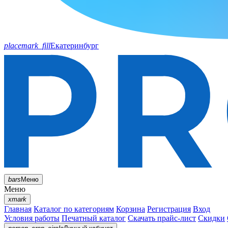
placemark_fill
Екатеринбург
bars
Меню
Меню
xmark
Главная
Каталог по категориям
Корзина
Регистрация
Вход
Условия работы
Печатный каталог
Скачать прайс-лист
Скидки