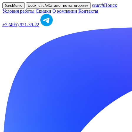
search
Поиск
bars
Меню
book_circle
Каталог
по категориям
Условия работы
Скидки
О компании
Контакты
+7 (495) 921-39-22