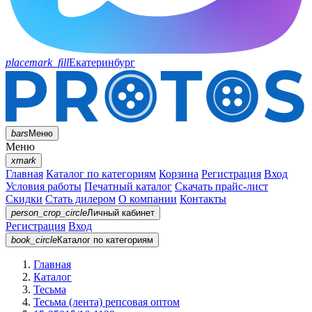
placemark_fill
Екатеринбург
bars
Меню
Меню
xmark
Главная
Каталог по категориям
Корзина
Регистрация
Вход
Условия работы
Печатный каталог
Скачать прайс-лист
Скидки
Стать дилером
О компании
Контакты
person_crop_circle
Личный кабинет
Регистрация
Вход
book_circle
Каталог
по категориям
Главная
Каталог
Тесьма
Тесьма (лента) репсовая оптом