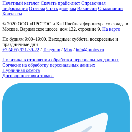
Печатный каталог
Скачать прайс-лист
Справочная
информация
Отзывы
Стать дилером
Вакансии
О компании
Контакты
© 2020
ООО «ПРОТОС и К»
Швейная фурнитура со склада в
Москве.
Варшавское шоссе, дом 132, строение 9.
На карте
По будням 9:00–19:00, Выходные: суббота, воскресенье и
праздничные дни
+7 (495) 921-39-22
/
Telegram
/
Max
/
info@protos.ru
Политика в отношении обработки персональных данных
Согласие на обработку персональных данных
Публичная оферта
Договор поставки товара