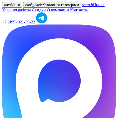
search
Поиск
bars
Меню
book_circle
Каталог
по категориям
Условия работы
Скидки
О компании
Контакты
+7 (495) 921-39-22