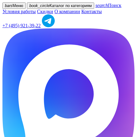
search
Поиск
bars
Меню
book_circle
Каталог
по категориям
Условия работы
Скидки
О компании
Контакты
+7 (495) 921-39-22