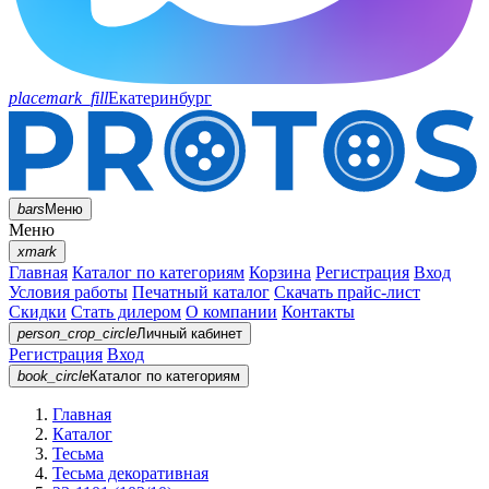
placemark_fill
Екатеринбург
bars
Меню
Меню
xmark
Главная
Каталог по категориям
Корзина
Регистрация
Вход
Условия работы
Печатный каталог
Скачать прайс-лист
Скидки
Стать дилером
О компании
Контакты
person_crop_circle
Личный кабинет
Регистрация
Вход
book_circle
Каталог
по категориям
Главная
Каталог
Тесьма
Тесьма декоративная