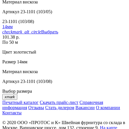
Материал
вискоза
Артикул
23-1101 (103/05)
23-1101 (103/08)
14мм
checkmark_alt_circle
Выбрать
101.38 р.
По 50 м
Цвет
золотистый
Размер
14мм
Материал
вискоза
Артикул
23-1101 (103/08)
Выбор размера
xmark
Печатный каталог
Скачать прайс-лист
Справочная
информация
Отзывы
Стать дилером
Вакансии
О компании
Контакты
© 2020
ООО «ПРОТОС и К»
Швейная фурнитура со склада в
Москве.
Варшавское шоссе, дом 132, строение 9.
На карте