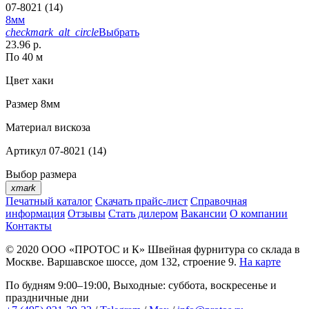
07-8021 (14)
8мм
checkmark_alt_circle
Выбрать
23.96 р.
По 40 м
Цвет
хаки
Размер
8мм
Материал
вискоза
Артикул
07-8021 (14)
Выбор размера
xmark
Печатный каталог
Скачать прайс-лист
Справочная
информация
Отзывы
Стать дилером
Вакансии
О компании
Контакты
© 2020
ООО «ПРОТОС и К»
Швейная фурнитура со склада в
Москве.
Варшавское шоссе, дом 132, строение 9.
На карте
По будням 9:00–19:00, Выходные: суббота, воскресенье и
праздничные дни