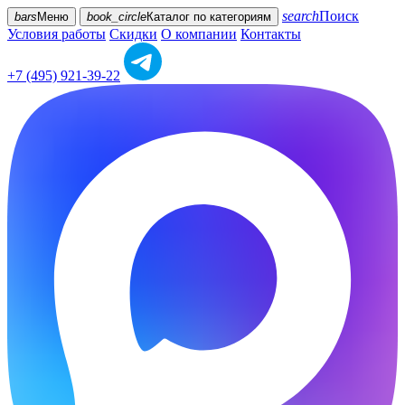
search
Поиск
bars
Меню
book_circle
Каталог
по категориям
Условия работы
Скидки
О компании
Контакты
+7 (495) 921-39-22