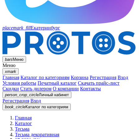
placemark_fill
Екатеринбург
bars
Меню
Меню
xmark
Главная
Каталог по категориям
Корзина
Регистрация
Вход
Условия работы
Печатный каталог
Скачать прайс-лист
Скидки
Стать дилером
О компании
Контакты
person_crop_circle
Личный кабинет
Регистрация
Вход
book_circle
Каталог
по категориям
Главная
Каталог
Тесьма
Тесьма декоративная