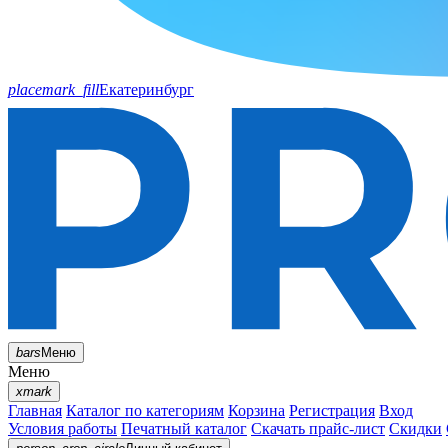
placemark_fill
Екатеринбург
bars
Меню
Меню
xmark
Главная
Каталог по категориям
Корзина
Регистрация
Вход
Условия работы
Печатный каталог
Скачать прайс-лист
Скидки