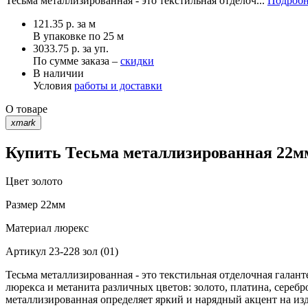
Тесьма металлизированная - это текстильная отделоч...
Подробн
121.35
р.
за м
В упаковке по
25 м
3033.75 р. за уп.
По сумме заказа –
скидки
В наличии
Условия
работы и доставки
О товаре
xmark
Купить Тесьма металлизированная 22мм 
Цвет
золото
Размер
22мм
Материал
люрекс
Артикул
23-228 зол (01)
Тесьма металлизированная - это текстильная отделочная галант
люрекса и метанита различных цветов: золото, платина, серебр
металлизированная определяет яркий и нарядный акцент на из