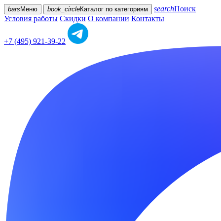
search
Поиск
bars
Меню
book_circle
Каталог
по категориям
Условия работы
Скидки
О компании
Контакты
+7 (495) 921-39-22