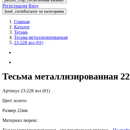
person_crop_circle
Личный кабинет
Регистрация
Вход
book_circle
Каталог
по категориям
Главная
Каталог
Тесьма
Тесьма металлизированная
23-228 зол (01)
Тесьма металлизированная 22м
Артикул
23-228 зол (01)
Цвет
золото
Размер
22мм
Материал
люрекс