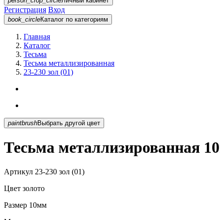
person_crop_circle
Личный кабинет
Регистрация
Вход
book_circle
Каталог
по категориям
Главная
Каталог
Тесьма
Тесьма металлизированная
23-230 зол (01)
paintbrush
Выбрать другой цвет
Тесьма металлизированная 10м
Артикул
23-230 зол (01)
Цвет
золото
Размер
10мм