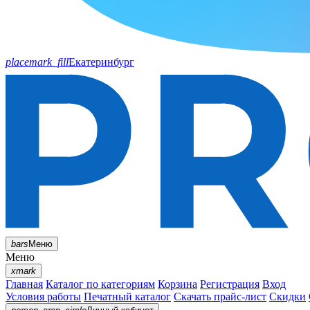
placemark_fill
Екатеринбург
bars
Меню
Меню
xmark
Главная
Каталог по категориям
Корзина
Регистрация
Вход
Условия работы
Печатный каталог
Скачать прайс-лист
Скидки