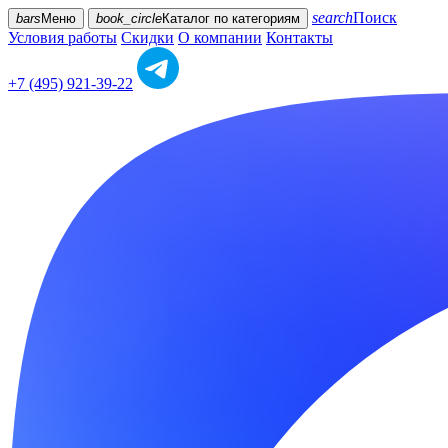
search
Поиск
bars
Меню
book_circle
Каталог
по категориям
Условия работы
Скидки
О компании
Контакты
+7 (495) 921-39-22