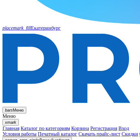
placemark_fill
Екатеринбург
bars
Меню
Меню
xmark
Главная
Каталог по категориям
Корзина
Регистрация
Вход
Условия работы
Печатный каталог
Скачать прайс-лист
Скидки