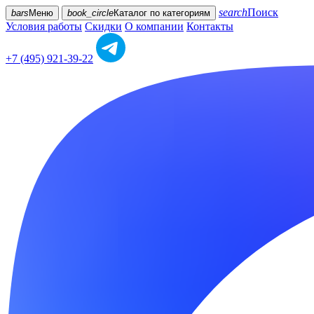
search
Поиск
bars
Меню
book_circle
Каталог
по категориям
Условия работы
Скидки
О компании
Контакты
+7 (495) 921-39-22