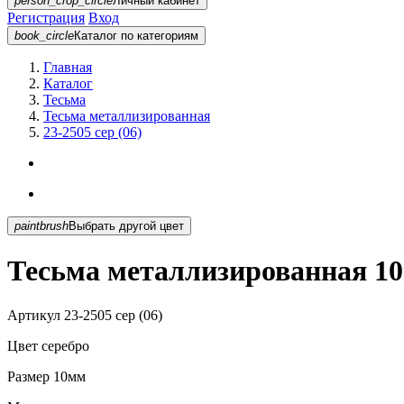
person_crop_circle
Личный кабинет
Регистрация
Вход
book_circle
Каталог
по категориям
Главная
Каталог
Тесьма
Тесьма металлизированная
23-2505 сер (06)
paintbrush
Выбрать другой цвет
Тесьма металлизированная 10м
Артикул
23-2505 сер (06)
Цвет
серебро
Размер
10мм