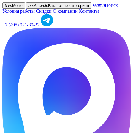
search
Поиск
bars
Меню
book_circle
Каталог
по категориям
Условия работы
Скидки
О компании
Контакты
+7 (495) 921-39-22