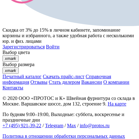
Скидка от 3% до 15%
в личном кабинете, запоминание
корзины
и
избранного
, а также удобная работа с несколькими
юр. и физ. лицами
Зарегистрироваться
Войти
Выбор цвета
xmark
Выбор размера
xmark
Печатный каталог
Скачать прайс-лист
Справочная
информация
Отзывы
Стать дилером
Вакансии
О компании
Контакты
© 2020
ООО «ПРОТОС и К»
Швейная фурнитура со склада в
Москве.
Варшавское шоссе, дом 132, строение 9.
На карте
По будням 9:00–19:00, Выходные: суббота, воскресенье и
праздничные дни
+7 (495) 921-39-22
/
Telegram
/
Max
/
info@protos.ru
Политика в отношении обработки персональных данных