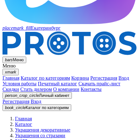
placemark_fill
Екатеринбург
bars
Меню
Меню
xmark
Главная
Каталог по категориям
Корзина
Регистрация
Вход
Условия работы
Печатный каталог
Скачать прайс-лист
Скидки
Стать дилером
О компании
Контакты
person_crop_circle
Личный кабинет
Регистрация
Вход
book_circle
Каталог
по категориям
Главная
Каталог
Украшения декоративные
Украшения со стразами