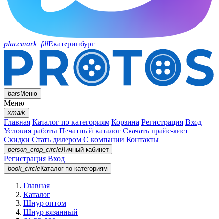
placemark_fill
Екатеринбург
bars
Меню
Меню
xmark
Главная
Каталог по категориям
Корзина
Регистрация
Вход
Условия работы
Печатный каталог
Скачать прайс-лист
Скидки
Стать дилером
О компании
Контакты
person_crop_circle
Личный кабинет
Регистрация
Вход
book_circle
Каталог
по категориям
Главная
Каталог
Шнур оптом
Шнур вязанный