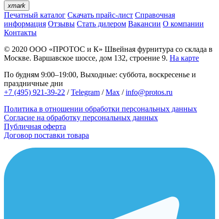
xmark
Печатный каталог
Скачать прайс-лист
Справочная
информация
Отзывы
Стать дилером
Вакансии
О компании
Контакты
© 2020
ООО «ПРОТОС и К»
Швейная фурнитура со склада в
Москве.
Варшавское шоссе, дом 132, строение 9.
На карте
По будням 9:00–19:00, Выходные: суббота, воскресенье и
праздничные дни
+7 (495) 921-39-22
/
Telegram
/
Max
/
info@protos.ru
Политика в отношении обработки персональных данных
Согласие на обработку персональных данных
Публичная оферта
Договор поставки товара