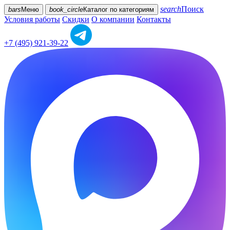
search
Поиск
bars
Меню
book_circle
Каталог
по категориям
Условия работы
Скидки
О компании
Контакты
+7 (495) 921-39-22