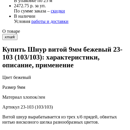
В упаковке по
25 м
2472.75 р. за уп.
По сумме заказа –
скидки
В наличии
Условия
работы и доставки
О товаре
xmark
Купить Шнур витой 9мм бежевый 23-
103 (103/103): характеристики,
описание, применение
Цвет
бежевый
Размер
9мм
Материал
хлопок/лен
Артикул
23-103 (103/103)
Витой шнур вырабатывается из трех х/б прядей, обвитых
нитью вискозного шелка разнообразных цветов.