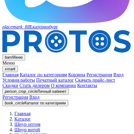
placemark_fill
Екатеринбург
bars
Меню
Меню
xmark
Главная
Каталог по категориям
Корзина
Регистрация
Вход
Условия работы
Печатный каталог
Скачать прайс-лист
Скидки
Стать дилером
О компании
Контакты
person_crop_circle
Личный кабинет
Регистрация
Вход
book_circle
Каталог
по категориям
Главная
Каталог
Шнур оптом
Шнур витой