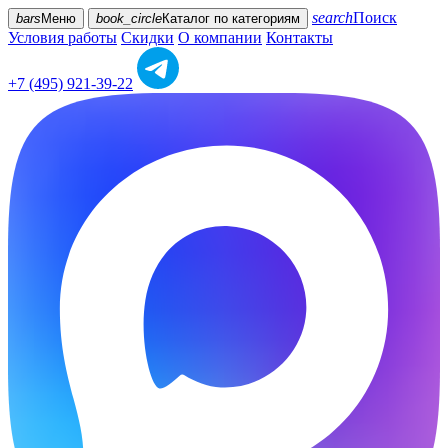
search
Поиск
bars
Меню
book_circle
Каталог
по категориям
Условия работы
Скидки
О компании
Контакты
+7 (495) 921-39-22