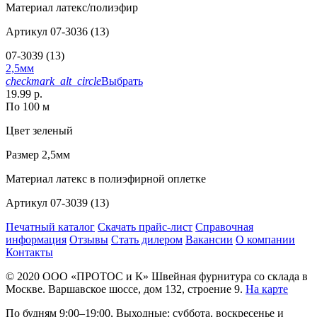
Материал
латекс/полиэфир
Артикул
07-3036 (13)
07-3039 (13)
2,5мм
checkmark_alt_circle
Выбрать
19.99 р.
По 100 м
Цвет
зеленый
Размер
2,5мм
Материал
латекс в полиэфирной оплетке
Артикул
07-3039 (13)
Печатный каталог
Скачать прайс-лист
Справочная
информация
Отзывы
Стать дилером
Вакансии
О компании
Контакты
© 2020
ООО «ПРОТОС и К»
Швейная фурнитура со склада в
Москве.
Варшавское шоссе, дом 132, строение 9.
На карте
По будням 9:00–19:00, Выходные: суббота, воскресенье и