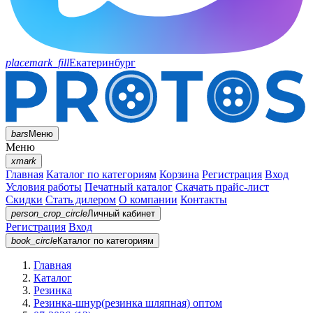
placemark_fill
Екатеринбург
bars
Меню
Меню
xmark
Главная
Каталог по категориям
Корзина
Регистрация
Вход
Условия работы
Печатный каталог
Скачать прайс-лист
Скидки
Стать дилером
О компании
Контакты
person_crop_circle
Личный кабинет
Регистрация
Вход
book_circle
Каталог
по категориям
Главная
Каталог
Резинка
Резинка-шнур(резинка шляпная) оптом