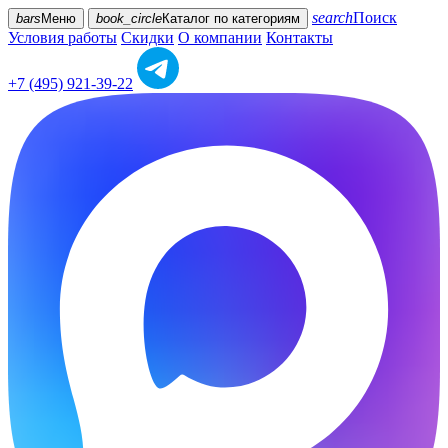
search
Поиск
bars
Меню
book_circle
Каталог
по категориям
Условия работы
Скидки
О компании
Контакты
+7 (495) 921-39-22