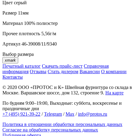
Цвет
серый
Размер
11мм
Материал
100% полиэстер
Прочее
плотность 5,56г/м
Артикул
46-39008/11/9340
Выбор размера
xmark
Печатный каталог
Скачать прайс-лист
Справочная
информация
Отзывы
Стать дилером
Вакансии
О компании
Контакты
© 2020
ООО «ПРОТОС и К»
Швейная фурнитура со склада в
Москве.
Варшавское шоссе, дом 132, строение 9.
На карте
По будням 9:00–19:00, Выходные: суббота, воскресенье и
праздничные дни
+7 (495) 921-39-22
/
Telegram
/
Max
/
info@protos.ru
Политика в отношении обработки персональных данных
Согласие на обработку персональных данных
Публичная оферта