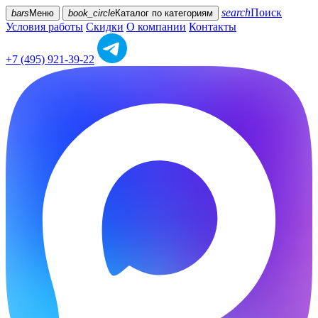
search
Поиск
bars
Меню
book_circle
Каталог
по категориям
Условия работы
Скидки
О компании
Контакты
+7 (495) 921-39-22