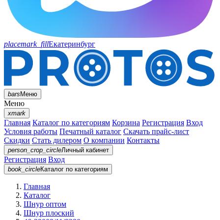
placemark_fill
Екатеринбург
bars
Меню
Меню
xmark
Главная
Каталог по категориям
Корзина
Регистрация
Вход
Условия работы
Печатный каталог
Скачать прайс-лист
Скидки
Стать дилером
О компании
Контакты
person_crop_circle
Личный кабинет
Регистрация
Вход
book_circle
Каталог
по категориям
Главная
Каталог
Шнур оптом
Шнур плоский