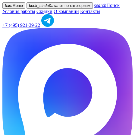
search
Поиск
bars
Меню
book_circle
Каталог
по категориям
Условия работы
Скидки
О компании
Контакты
+7 (495) 921-39-22