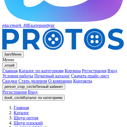
placemark_fill
Екатеринбург
bars
Меню
Меню
xmark
Главная
Каталог по категориям
Корзина
Регистрация
Вход
Условия работы
Печатный каталог
Скачать прайс-лист
Скидки
Стать дилером
О компании
Контакты
person_crop_circle
Личный кабинет
Регистрация
Вход
book_circle
Каталог
по категориям
Главная
Каталог
Шнур оптом
Шнур плоский