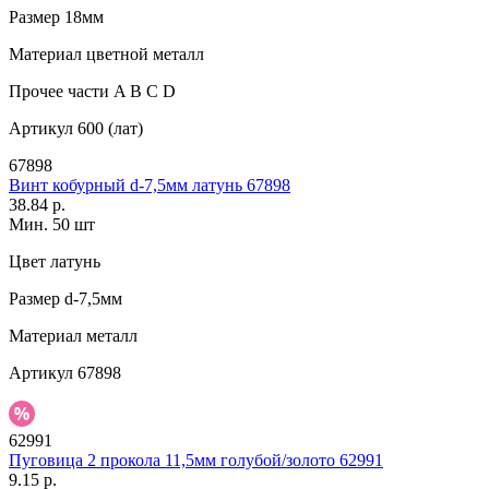
Размер
18мм
Материал
цветной металл
Прочее
части A B C D
Артикул
600 (лат)
67898
Винт кобурный d-7,5мм латунь 67898
38.84 р.
Мин. 50 шт
Цвет
латунь
Размер
d-7,5мм
Материал
металл
Артикул
67898
62991
Пуговица 2 прокола 11,5мм голубой/золото 62991
9.15 р.