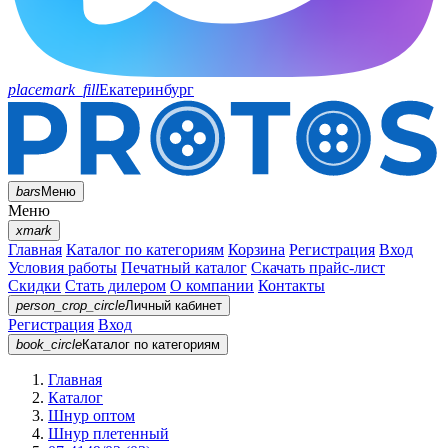
placemark_fill
Екатеринбург
bars
Меню
Меню
xmark
Главная
Каталог по категориям
Корзина
Регистрация
Вход
Условия работы
Печатный каталог
Скачать прайс-лист
Скидки
Стать дилером
О компании
Контакты
person_crop_circle
Личный кабинет
Регистрация
Вход
book_circle
Каталог
по категориям
Главная
Каталог
Шнур оптом
Шнур плетенный