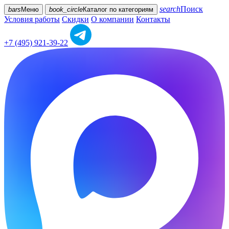
search
Поиск
bars
Меню
book_circle
Каталог
по категориям
Условия работы
Скидки
О компании
Контакты
+7 (495) 921-39-22