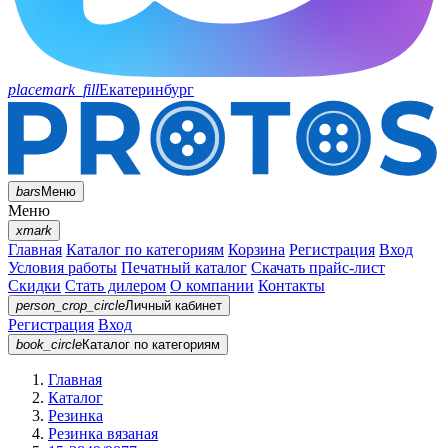
placemark_fill
Екатеринбург
bars
Меню
Меню
xmark
Главная
Каталог по категориям
Корзина
Регистрация
Вход
Условия работы
Печатный каталог
Скачать прайс-лист
Скидки
Стать дилером
О компании
Контакты
person_crop_circle
Личный кабинет
Регистрация
Вход
book_circle
Каталог
по категориям
Главная
Каталог
Резинка
Резинка вязаная