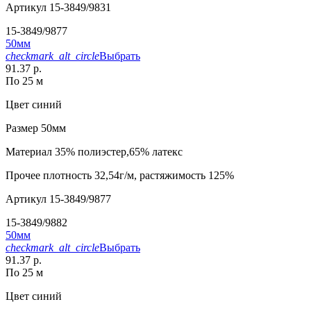
Артикул
15-3849/9831
15-3849/9877
50мм
checkmark_alt_circle
Выбрать
91.37 р.
По 25 м
Цвет
синий
Размер
50мм
Материал
35% полиэстер,65% латекс
Прочее
плотность 32,54г/м, растяжимость 125%
Артикул
15-3849/9877
15-3849/9882
50мм
checkmark_alt_circle
Выбрать
91.37 р.
По 25 м
Цвет
синий