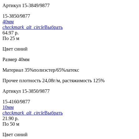
Артикул
15-3849/9877
15-3850/9877
40мм
checkmark_alt_circle
Выбрать
64.97 р.
По 25 м
Цвет
синий
Размер
40мм
Материал
35%полиэстер/65%латекс
Прочее
плотность 24,08г/м, растяжимость 125%
Артикул
15-3850/9877
15-4160/9877
10мм
checkmark_alt_circle
Выбрать
21.90 р.
По 50 м
Цвет
синий