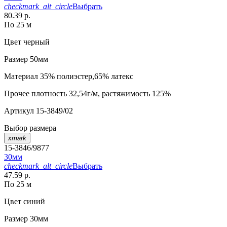
checkmark_alt_circle
Выбрать
80.39 р.
По 25 м
Цвет
черный
Размер
50мм
Материал
35% полиэстер,65% латекс
Прочее
плотность 32,54г/м, растяжимость 125%
Артикул
15-3849/02
Выбор размера
xmark
15-3846/9877
30мм
checkmark_alt_circle
Выбрать
47.59 р.
По 25 м
Цвет
синий
Размер
30мм