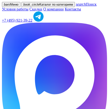
search
Поиск
bars
Меню
book_circle
Каталог
по категориям
Условия работы
Скидки
О компании
Контакты
+7 (495) 921-39-22