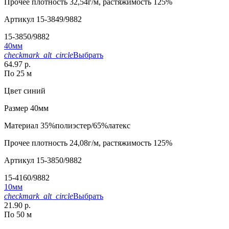
Прочее
плотность 32,54г/м, растяжимость 125%
Артикул
15-3849/9882
15-3850/9882
40мм
checkmark_alt_circle
Выбрать
64.97 р.
По 25 м
Цвет
синий
Размер
40мм
Материал
35%полиэстер/65%латекс
Прочее
плотность 24,08г/м, растяжимость 125%
Артикул
15-3850/9882
15-4160/9882
10мм
checkmark_alt_circle
Выбрать
21.90 р.
По 50 м