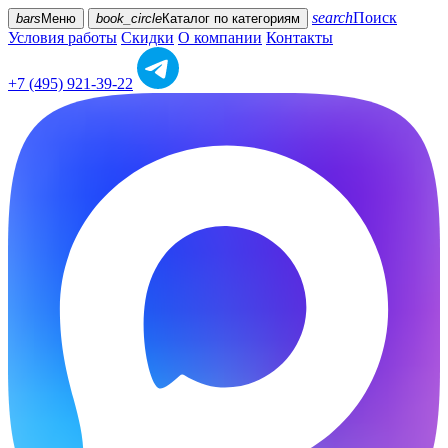
search
Поиск
bars
Меню
book_circle
Каталог
по категориям
Условия работы
Скидки
О компании
Контакты
+7 (495) 921-39-22