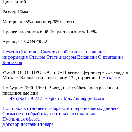
Цвет
синий
Размер
10мм
Материал
35%полиэстер/65%латекс
Прочее
плотность 6,08г/м, растяжимость 125%
Артикул
15-4160/9882
Печатный каталог
Скачать прайс-лист
Справочная
информация
Отзывы
Стать дилером
Вакансии
О компании
Контакты
© 2020
ООО «ПРОТОС и К»
Швейная фурнитура со склада в
Москве.
Варшавское шоссе, дом 132, строение 9.
На карте
По будням 9:00–19:00, Выходные: суббота, воскресенье и
праздничные дни
+7 (495) 921-39-22
/
Telegram
/
Max
/
info@protos.ru
Политика в отношении обработки персональных данных
Согласие на обработку персональных данных
Публичная оферта
Договор поставки товара