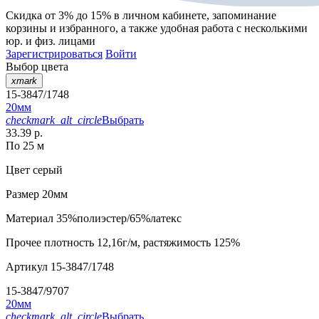
Скидка от 3% до 15%
в личном кабинете, запоминание
корзины
и
избранного
, а также удобная работа с несколькими
юр. и физ. лицами
Зарегистрироваться
Войти
Выбор цвета
xmark
15-3847/1748
20мм
checkmark_alt_circle
Выбрать
33.39 р.
По 25 м
Цвет
серый
Размер
20мм
Материал
35%полиэстер/65%латекс
Прочее
плотность 12,16г/м, растяжимость 125%
Артикул
15-3847/1748
15-3847/9707
20мм
checkmark_alt_circle
Выбрать