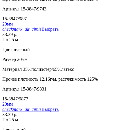
Артикул
15-3847/9743
15-3847/9831
20мм
checkmark_alt_circle
Выбрать
33.39 р.
По 25 м
Цвет
зеленый
Размер
20мм
Материал
35%полиэстер/65%латекс
Прочее
плотность 12,16г/м, растяжимость 125%
Артикул
15-3847/9831
15-3847/9877
20мм
checkmark_alt_circle
Выбрать
33.39 р.
По 25 м
Цвет
синий