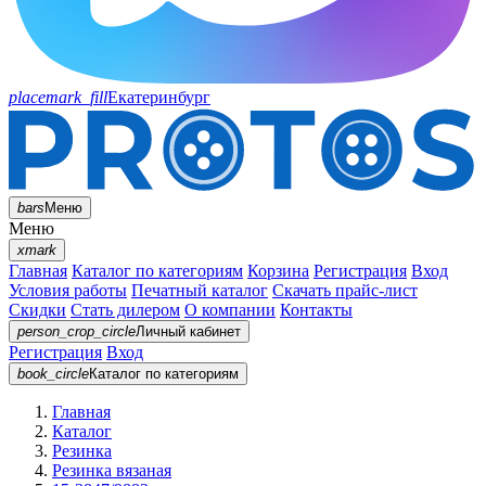
placemark_fill
Екатеринбург
bars
Меню
Меню
xmark
Главная
Каталог по категориям
Корзина
Регистрация
Вход
Условия работы
Печатный каталог
Скачать прайс-лист
Скидки
Стать дилером
О компании
Контакты
person_crop_circle
Личный кабинет
Регистрация
Вход
book_circle
Каталог
по категориям
Главная
Каталог
Резинка
Резинка вязаная