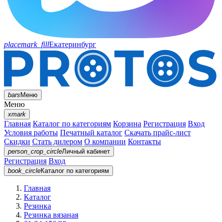
placemark_fill
Екатеринбург
bars
Меню
Меню
xmark
Главная
Каталог по категориям
Корзина
Регистрация
Вход
Условия работы
Печатный каталог
Скачать прайс-лист
Скидки
Стать дилером
О компании
Контакты
person_crop_circle
Личный кабинет
Регистрация
Вход
book_circle
Каталог
по категориям
Главная
Каталог
Резинка
Резинка вязаная