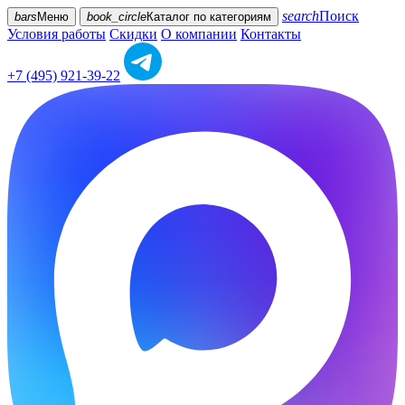
search
Поиск
bars
Меню
book_circle
Каталог
по категориям
Условия работы
Скидки
О компании
Контакты
+7 (495) 921-39-22