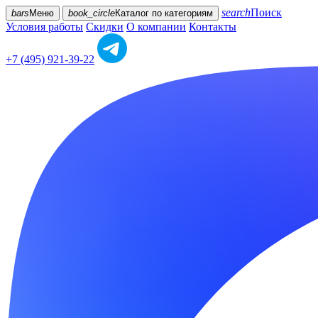
search
Поиск
bars
Меню
book_circle
Каталог
по категориям
Условия работы
Скидки
О компании
Контакты
+7 (495) 921-39-22