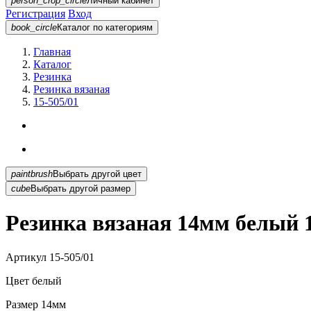
person_crop_circle
Личный кабинет
Регистрация
Вход
book_circle
Каталог
по категориям
Главная
Каталог
Резинка
Резинка вязаная
15-505/01
paintbrush
Выбрать другой цвет
cube
Выбрать другой размер
Резинка вязаная 14мм белый 1
Артикул
15-505/01
Цвет
белый
Размер
14мм