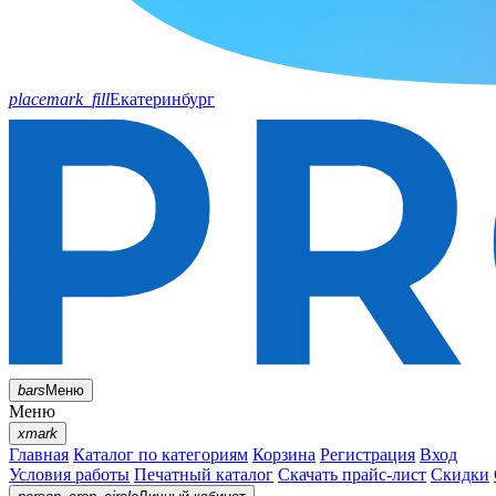
placemark_fill
Екатеринбург
bars
Меню
Меню
xmark
Главная
Каталог по категориям
Корзина
Регистрация
Вход
Условия работы
Печатный каталог
Скачать прайс-лист
Скидки