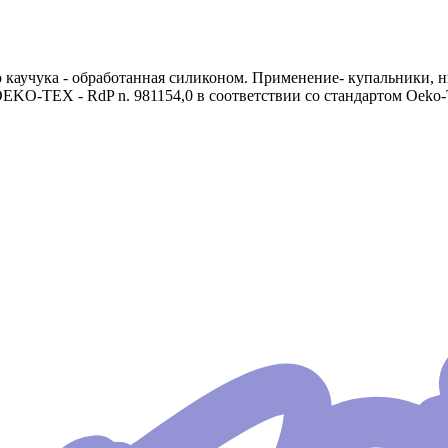
о каучука - обработанная силиконом. Применение- купальники, ни
KO-TEX - RdP n. 981154,0 в соответствии со стандартом Oeko-Te