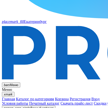
placemark_fill
Екатеринбург
bars
Меню
Меню
xmark
Главная
Каталог по категориям
Корзина
Регистрация
Вход
Условия работы
Печатный каталог
Скачать прайс-лист
Скидки