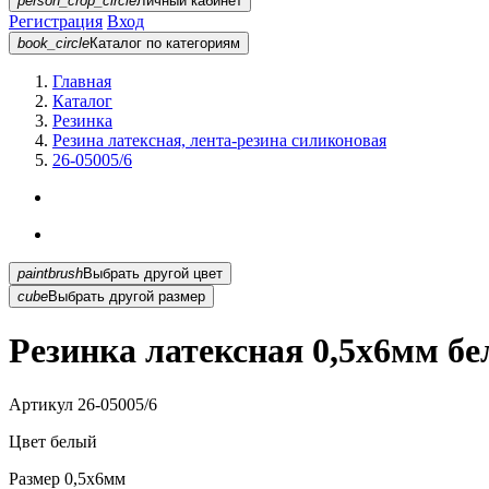
person_crop_circle
Личный кабинет
Регистрация
Вход
book_circle
Каталог
по категориям
Главная
Каталог
Резинка
Резина латексная, лента-резина силиконовая
26-05005/6
paintbrush
Выбрать другой цвет
cube
Выбрать другой размер
Резинка латексная 0,5х6мм бе
Артикул
26-05005/6
Цвет
белый
Размер
0,5х6мм