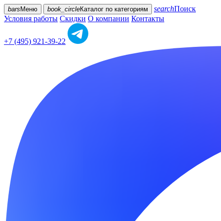
search
Поиск
bars
Меню
book_circle
Каталог
по категориям
Условия работы
Скидки
О компании
Контакты
+7 (495) 921-39-22