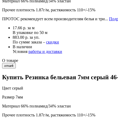
Материал
66% полиамид/34% эластан
Прочее
плотность 1.87г/м, растяжимость 110+/-15%
ПРОТОС рекомендует всем производителям белья и три...
Подр
17.66
р.
за м
В упаковке по
50 м
883.00 р. за уп.
По сумме заказа –
скидки
В наличии
Условия
работы и доставки
О товаре
xmark
Купить Резинка бельевая 7мм серый 46-
Цвет
серый
Размер
7мм
Материал
66% полиамид/34% эластан
Прочее
плотность 1.87г/м, растяжимость 110+/-15%