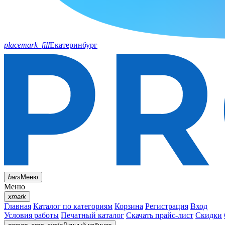
placemark_fill
Екатеринбург
bars
Меню
Меню
xmark
Главная
Каталог по категориям
Корзина
Регистрация
Вход
Условия работы
Печатный каталог
Скачать прайс-лист
Скидки