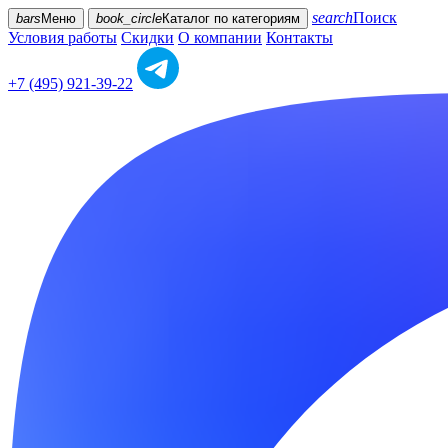
search
Поиск
bars
Меню
book_circle
Каталог
по категориям
Условия работы
Скидки
О компании
Контакты
+7 (495) 921-39-22