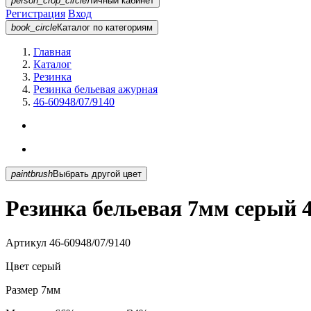
person_crop_circle
Личный кабинет
Регистрация
Вход
book_circle
Каталог
по категориям
Главная
Каталог
Резинка
Резинка бельевая ажурная
46-60948/07/9140
paintbrush
Выбрать другой цвет
Резинка бельевая 7мм серый 4
Артикул
46-60948/07/9140
Цвет
серый
Размер
7мм