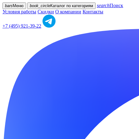
search
Поиск
bars
Меню
book_circle
Каталог
по категориям
Условия работы
Скидки
О компании
Контакты
+7 (495) 921-39-22