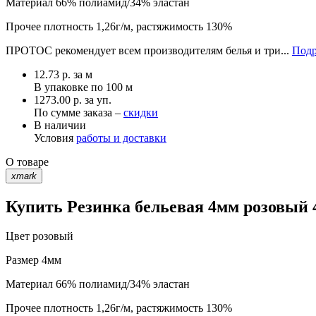
Материал
66% полиамид/34% эластан
Прочее
плотность 1,26г/м, растяжимость 130%
ПРОТОС рекомендует всем производителям белья и три...
Подр
12.73
р.
за м
В упаковке по
100 м
1273.00 р. за уп.
По сумме заказа –
скидки
В наличии
Условия
работы и доставки
О товаре
xmark
Купить Резинка бельевая 4мм розовый 4
Цвет
розовый
Размер
4мм
Материал
66% полиамид/34% эластан
Прочее
плотность 1,26г/м, растяжимость 130%