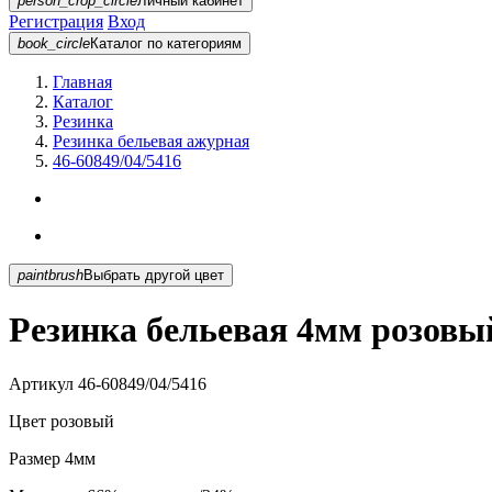
person_crop_circle
Личный кабинет
Регистрация
Вход
book_circle
Каталог
по категориям
Главная
Каталог
Резинка
Резинка бельевая ажурная
46-60849/04/5416
paintbrush
Выбрать другой цвет
Резинка бельевая 4мм розовый
Артикул
46-60849/04/5416
Цвет
розовый
Размер
4мм