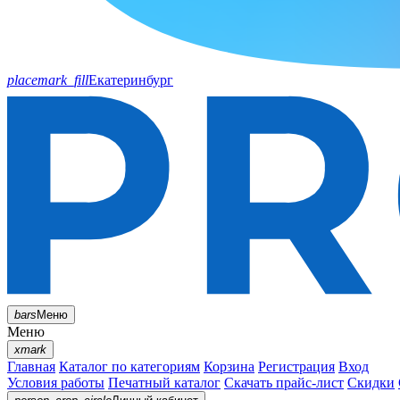
placemark_fill
Екатеринбург
bars
Меню
Меню
xmark
Главная
Каталог по категориям
Корзина
Регистрация
Вход
Условия работы
Печатный каталог
Скачать прайс-лист
Скидки