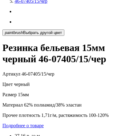
46-07405/15/чер
paintbrush
Выбрать другой цвет
Резинка бельевая 15мм
черный 46-07405/15/чер
Артикул
46-07405/15/чер
Цвет
черный
Размер
15мм
Материал
62% полиамид/38% эластан
Прочее
плотность 1,71г/м, растяжимость 100-120%
Подробнее о товаре
27.16
р.
за м