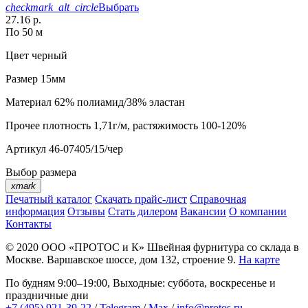
checkmark_alt_circle
Выбрать
27.16 р.
По 50 м
Цвет
черный
Размер
15мм
Материал
62% полиамид/38% эластан
Прочее
плотность 1,71г/м, растяжимость 100-120%
Артикул
46-07405/15/чер
Выбор размера
xmark
Печатный каталог
Скачать прайс-лист
Справочная
информация
Отзывы
Стать дилером
Вакансии
О компании
Контакты
© 2020
ООО «ПРОТОС и К»
Швейная фурнитура со склада в
Москве.
Варшавское шоссе, дом 132, строение 9.
На карте
По будням 9:00–19:00, Выходные: суббота, воскресенье и
праздничные дни
+7 (495) 921-39-22
/
Telegram
/
Max
/
info@protos.ru