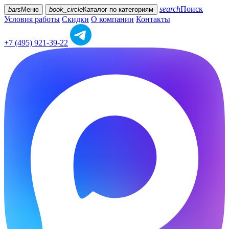
search
Поиск
bars
Меню
book_circle
Каталог
по категориям
Условия работы
Скидки
О компании
Контакты
+7 (495) 921-39-22