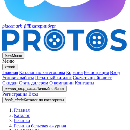
placemark_fill
Екатеринбург
bars
Меню
Меню
xmark
Главная
Каталог по категориям
Корзина
Регистрация
Вход
Условия работы
Печатный каталог
Скачать прайс-лист
Скидки
Стать дилером
О компании
Контакты
person_crop_circle
Личный кабинет
Регистрация
Вход
book_circle
Каталог
по категориям
Главная
Каталог
Резинка
Резинка бельевая ажурная