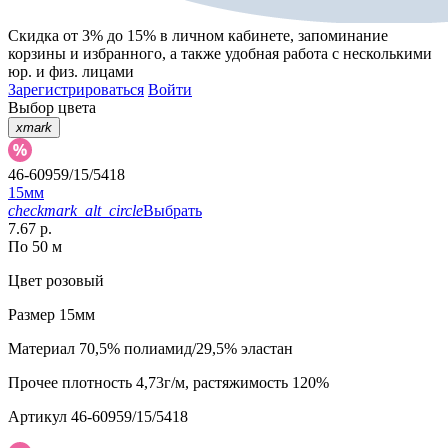
Скидка от 3% до 15%
в личном кабинете, запоминание
корзины
и
избранного
, а также удобная работа с несколькими
юр. и физ. лицами
Зарегистрироваться
Войти
Выбор цвета
xmark
46-60959/15/5418
15мм
checkmark_alt_circle
Выбрать
7.67 р.
По 50 м
Цвет
розовый
Размер
15мм
Материал
70,5% полиамид/29,5% эластан
Прочее
плотность 4,73г/м, растяжимость 120%
Артикул
46-60959/15/5418