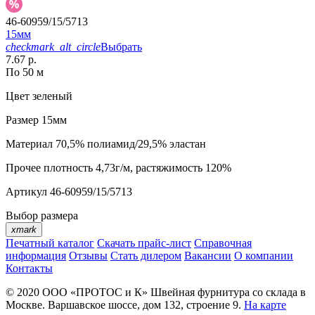
46-60959/15/5713
15мм
checkmark_alt_circle
Выбрать
7.67 р.
По 50 м
Цвет
зеленый
Размер
15мм
Материал
70,5% полиамид/29,5% эластан
Прочее
плотность 4,73г/м, растяжимость 120%
Артикул
46-60959/15/5713
Выбор размера
xmark
Печатный каталог
Скачать прайс-лист
Справочная
информация
Отзывы
Стать дилером
Вакансии
О компании
Контакты
© 2020
ООО «ПРОТОС и К»
Швейная фурнитура со склада в
Москве.
Варшавское шоссе, дом 132, строение 9.
На карте