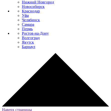
Нижний Новгород
Новосибирск
Краснодар
Уфа
Челябинск
Самара
Пермь
Ростов-на-Дону
Волгоград
Якутск
Барнаул
Наверх страницы