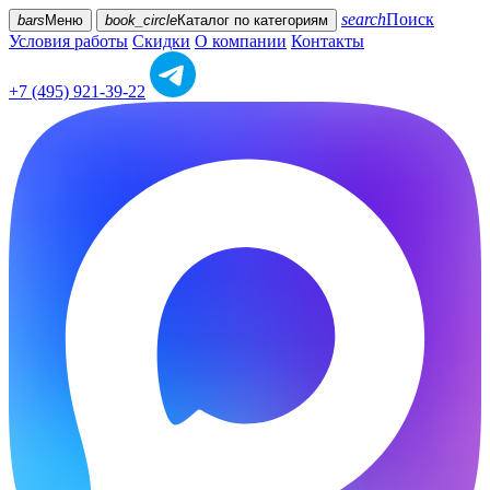
search
Поиск
bars
Меню
book_circle
Каталог
по категориям
Условия работы
Скидки
О компании
Контакты
+7 (495) 921-39-22