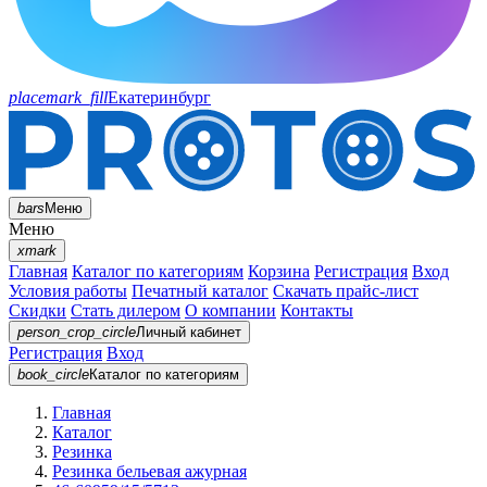
placemark_fill
Екатеринбург
bars
Меню
Меню
xmark
Главная
Каталог по категориям
Корзина
Регистрация
Вход
Условия работы
Печатный каталог
Скачать прайс-лист
Скидки
Стать дилером
О компании
Контакты
person_crop_circle
Личный кабинет
Регистрация
Вход
book_circle
Каталог
по категориям
Главная
Каталог
Резинка
Резинка бельевая ажурная