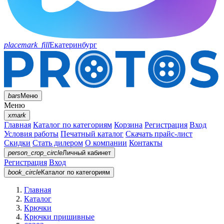
placemark_fill
Екатеринбург
bars
Меню
Меню
xmark
Главная
Каталог по категориям
Корзина
Регистрация
Вход
Условия работы
Печатный каталог
Скачать прайс-лист
Скидки
Стать дилером
О компании
Контакты
person_crop_circle
Личный кабинет
Регистрация
Вход
book_circle
Каталог
по категориям
Главная
Каталог
Крючки
Крючки пришивные