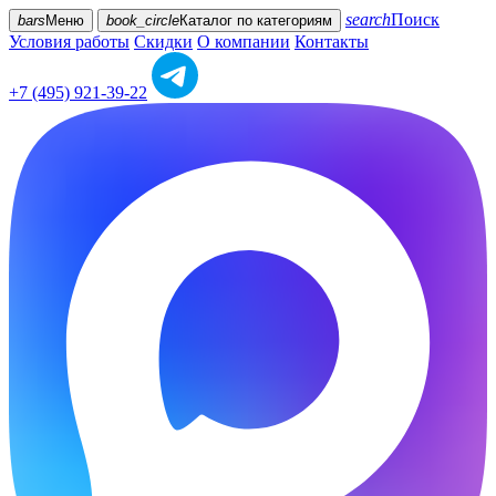
search
Поиск
bars
Меню
book_circle
Каталог
по категориям
Условия работы
Скидки
О компании
Контакты
+7 (495) 921-39-22