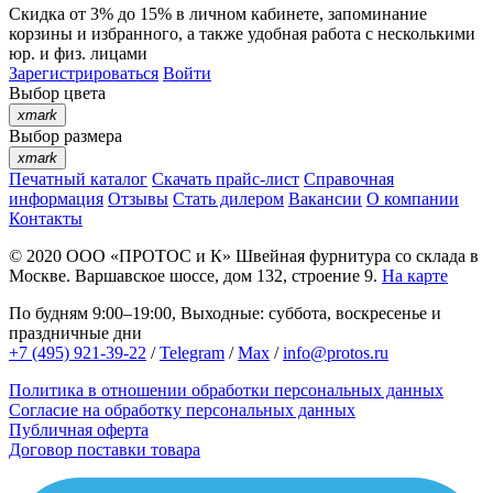
Скидка от 3% до 15%
в личном кабинете, запоминание
корзины
и
избранного
, а также удобная работа с несколькими
юр. и физ. лицами
Зарегистрироваться
Войти
Выбор цвета
xmark
Выбор размера
xmark
Печатный каталог
Скачать прайс-лист
Справочная
информация
Отзывы
Стать дилером
Вакансии
О компании
Контакты
© 2020
ООО «ПРОТОС и К»
Швейная фурнитура со склада в
Москве.
Варшавское шоссе, дом 132, строение 9.
На карте
По будням 9:00–19:00, Выходные: суббота, воскресенье и
праздничные дни
+7 (495) 921-39-22
/
Telegram
/
Max
/
info@protos.ru
Политика в отношении обработки персональных данных
Согласие на обработку персональных данных
Публичная оферта
Договор поставки товара