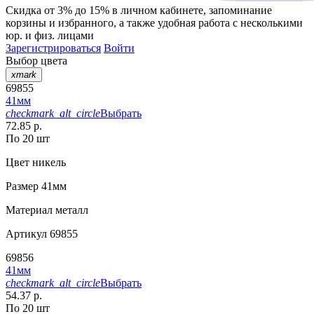
Скидка от 3% до 15%
в личном кабинете, запоминание
корзины
и
избранного
, а также удобная работа с несколькими
юр. и физ. лицами
Зарегистрироваться
Войти
Выбор цвета
xmark
69855
41мм
checkmark_alt_circle
Выбрать
72.85 р.
По 20 шт
Цвет
никель
Размер
41мм
Материал
металл
Артикул
69855
69856
41мм
checkmark_alt_circle
Выбрать
54.37 р.
По 20 шт