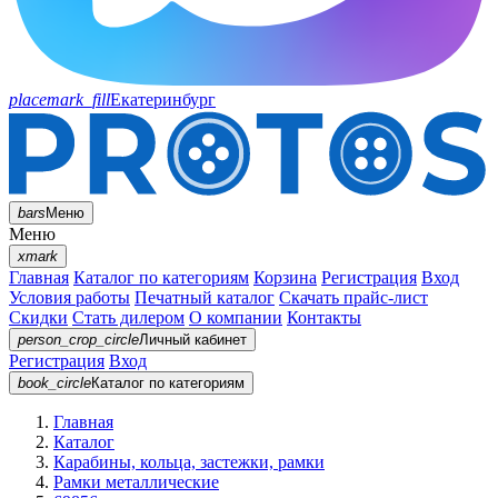
placemark_fill
Екатеринбург
bars
Меню
Меню
xmark
Главная
Каталог по категориям
Корзина
Регистрация
Вход
Условия работы
Печатный каталог
Скачать прайс-лист
Скидки
Стать дилером
О компании
Контакты
person_crop_circle
Личный кабинет
Регистрация
Вход
book_circle
Каталог
по категориям
Главная
Каталог
Карабины, кольца, застежки, рамки
Рамки металлические