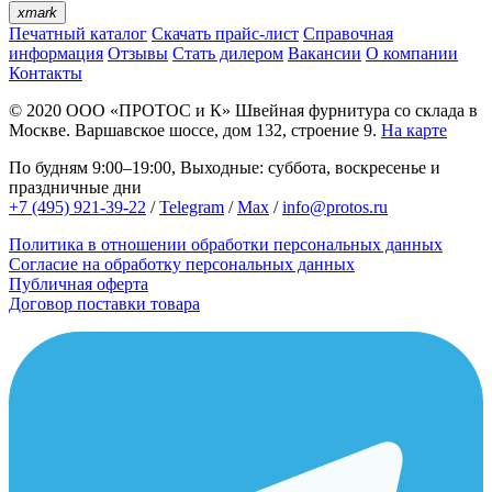
xmark
Печатный каталог
Скачать прайс-лист
Справочная
информация
Отзывы
Стать дилером
Вакансии
О компании
Контакты
© 2020
ООО «ПРОТОС и К»
Швейная фурнитура со склада в
Москве.
Варшавское шоссе, дом 132, строение 9.
На карте
По будням 9:00–19:00, Выходные: суббота, воскресенье и
праздничные дни
+7 (495) 921-39-22
/
Telegram
/
Max
/
info@protos.ru
Политика в отношении обработки персональных данных
Согласие на обработку персональных данных
Публичная оферта
Договор поставки товара