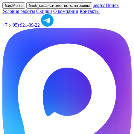
search
Поиск
bars
Меню
book_circle
Каталог
по категориям
Условия работы
Скидки
О компании
Контакты
+7 (495) 921-39-22