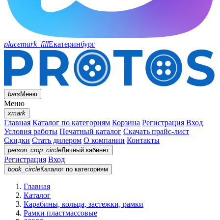
placemark_fill
Екатеринбург
bars
Меню
Меню
xmark
Главная
Каталог по категориям
Корзина
Регистрация
Вход
Условия работы
Печатный каталог
Скачать прайс-лист
Скидки
Стать дилером
О компании
Контакты
person_crop_circle
Личный кабинет
Регистрация
Вход
book_circle
Каталог
по категориям
Главная
Каталог
Карабины, кольца, застежки, рамки
Рамки пластмассовые