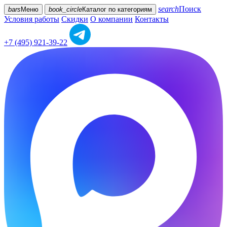
search
Поиск
bars
Меню
book_circle
Каталог
по категориям
Условия работы
Скидки
О компании
Контакты
+7 (495) 921-39-22