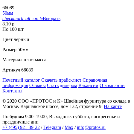
66089
50мм
checkmark_alt_circle
Выбрать
8.10 р.
По 100 шт
Цвет
черный
Размер
50мм
Материал
пластмасса
Артикул
66089
Печатный каталог
Скачать прайс-лист
Справочная
информация
Отзывы
Стать дилером
Вакансии
О компании
Контакты
© 2020
ООО «ПРОТОС и К»
Швейная фурнитура со склада в
Москве.
Варшавское шоссе, дом 132, строение 9.
На карте
По будням 9:00–19:00, Выходные: суббота, воскресенье и
праздничные дни
+7 (495) 921-39-22
/
Telegram
/
Max
/
info@protos.ru