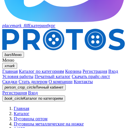
placemark_fill
Екатеринбург
bars
Меню
Меню
xmark
Главная
Каталог по категориям
Корзина
Регистрация
Вход
Условия работы
Печатный каталог
Скачать прайс-лист
Скидки
Стать дилером
О компании
Контакты
person_crop_circle
Личный кабинет
Регистрация
Вход
book_circle
Каталог
по категориям
Главная
Каталог
Пуговицы оптом
Пуговицы металлические на ножке