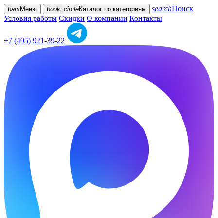
search
Поиск
bars
Меню
book_circle
Каталог
по категориям
Условия работы
Скидки
О компании
Контакты
+7 (495) 921-39-22