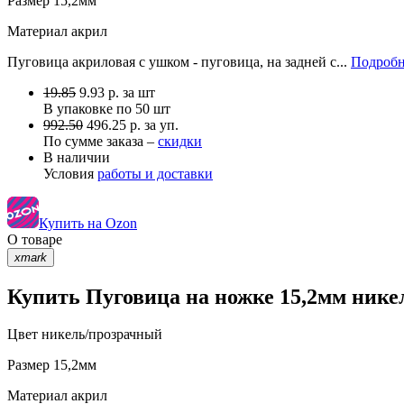
Размер
15,2мм
Материал
акрил
Пуговица акриловая с ушком - пуговица, на задней с...
Подробн
19.85
9.93
р.
за шт
В упаковке по
50 шт
992.50
496.25 р. за уп.
По сумме заказа –
скидки
В наличии
Условия
работы и доставки
Купить на Ozon
О товаре
xmark
Купить Пуговица на ножке 15,2мм никел
Цвет
никель/прозрачный
Размер
15,2мм
Материал
акрил