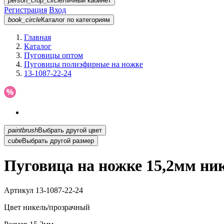
person_crop_circle
Личный кабинет
Регистрация
Вход
book_circle
Каталог
по категориям
Главная
Каталог
Пуговицы оптом
Пуговицы полиэфирные на ножке
13-1087-22-24
paintbrush
Выбрать другой цвет
cube
Выбрать другой размер
Пуговица на ножке 15,2мм ни
Артикул
13-1087-22-24
Цвет
никель/прозрачный