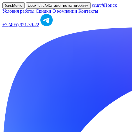
search
Поиск
bars
Меню
book_circle
Каталог
по категориям
Условия работы
Скидки
О компании
Контакты
+7 (495) 921-39-22