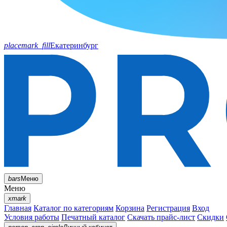
placemark_fill
Екатеринбург
bars
Меню
Меню
xmark
Главная
Каталог по категориям
Корзина
Регистрация
Вход
Условия работы
Печатный каталог
Скачать прайс-лист
Скидки