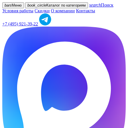
search
Поиск
bars
Меню
book_circle
Каталог
по категориям
Условия работы
Скидки
О компании
Контакты
+7 (495) 921-39-22