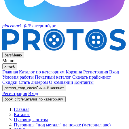
placemark_fill
Екатеринбург
bars
Меню
Меню
xmark
Главная
Каталог по категориям
Корзина
Регистрация
Вход
Условия работы
Печатный каталог
Скачать прайс-лист
Скидки
Стать дилером
О компании
Контакты
person_crop_circle
Личный кабинет
Регистрация
Вход
book_circle
Каталог
по категориям
Главная
Каталог
Пуговицы оптом
Пуговицы "под металл" на ножке (материал авс)