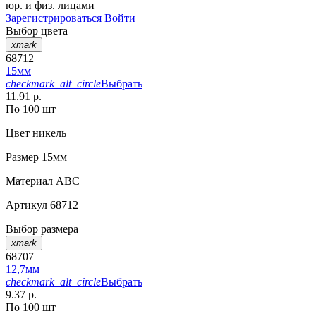
юр. и физ. лицами
Зарегистрироваться
Войти
Выбор цвета
xmark
68712
15мм
checkmark_alt_circle
Выбрать
11.91 р.
По 100 шт
Цвет
никель
Размер
15мм
Материал
АВС
Артикул
68712
Выбор размера
xmark
68707
12,7мм
checkmark_alt_circle
Выбрать
9.37 р.
По 100 шт