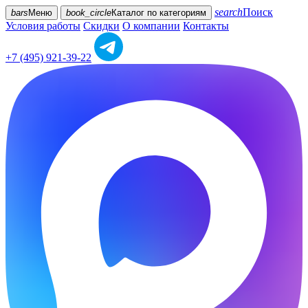
search
Поиск
bars
Меню
book_circle
Каталог
по категориям
Условия работы
Скидки
О компании
Контакты
+7 (495) 921-39-22