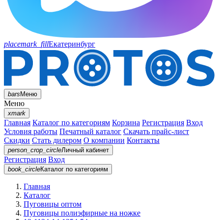
placemark_fill
Екатеринбург
bars
Меню
Меню
xmark
Главная
Каталог по категориям
Корзина
Регистрация
Вход
Условия работы
Печатный каталог
Скачать прайс-лист
Скидки
Стать дилером
О компании
Контакты
person_crop_circle
Личный кабинет
Регистрация
Вход
book_circle
Каталог
по категориям
Главная
Каталог
Пуговицы оптом
Пуговицы полиэфирные на ножке