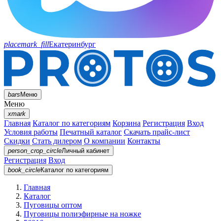
placemark_fill
Екатеринбург
bars
Меню
Меню
xmark
Главная
Каталог по категориям
Корзина
Регистрация
Вход
Условия работы
Печатный каталог
Скачать прайс-лист
Скидки
Стать дилером
О компании
Контакты
person_crop_circle
Личный кабинет
Регистрация
Вход
book_circle
Каталог
по категориям
Главная
Каталог
Пуговицы оптом
Пуговицы полиэфирные на ножке