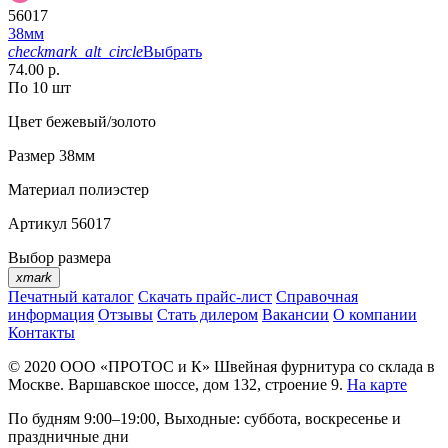
56017
38мм
checkmark_alt_circle
Выбрать
74.00 р.
По 10 шт
Цвет
бежевый/золото
Размер
38мм
Материал
полиэстер
Артикул
56017
Выбор размера
xmark
Печатный каталог
Скачать прайс-лист
Справочная
информация
Отзывы
Стать дилером
Вакансии
О компании
Контакты
© 2020
ООО «ПРОТОС и К»
Швейная фурнитура со склада в
Москве.
Варшавское шоссе, дом 132, строение 9.
На карте
По будням 9:00–19:00, Выходные: суббота, воскресенье и
праздничные дни