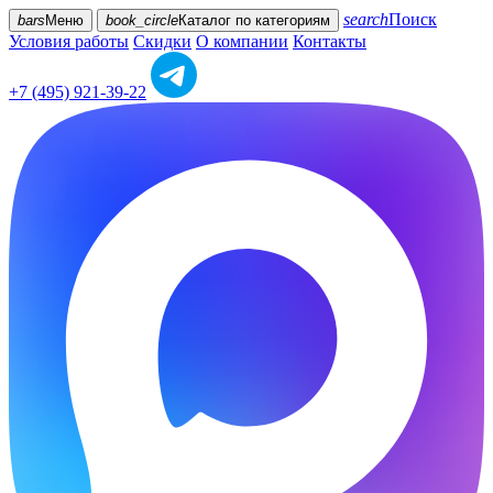
search
Поиск
bars
Меню
book_circle
Каталог
по категориям
Условия работы
Скидки
О компании
Контакты
+7 (495) 921-39-22