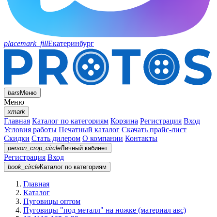
placemark_fill
Екатеринбург
bars
Меню
Меню
xmark
Главная
Каталог по категориям
Корзина
Регистрация
Вход
Условия работы
Печатный каталог
Скачать прайс-лист
Скидки
Стать дилером
О компании
Контакты
person_crop_circle
Личный кабинет
Регистрация
Вход
book_circle
Каталог
по категориям
Главная
Каталог
Пуговицы оптом
Пуговицы "под металл" на ножке (материал авс)