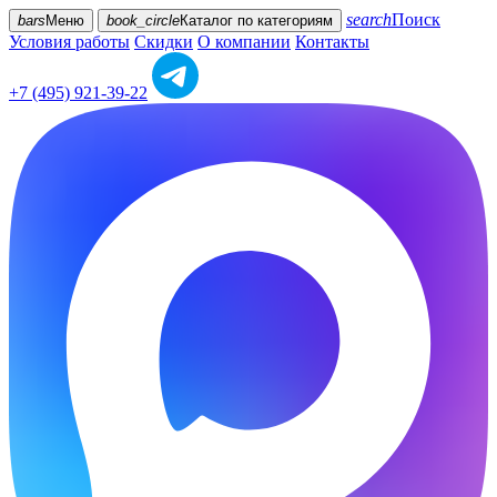
search
Поиск
bars
Меню
book_circle
Каталог
по категориям
Условия работы
Скидки
О компании
Контакты
+7 (495) 921-39-22