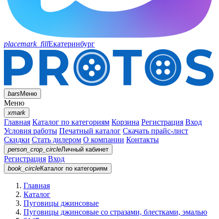
placemark_fill
Екатеринбург
bars
Меню
Меню
xmark
Главная
Каталог по категориям
Корзина
Регистрация
Вход
Условия работы
Печатный каталог
Скачать прайс-лист
Скидки
Стать дилером
О компании
Контакты
person_crop_circle
Личный кабинет
Регистрация
Вход
book_circle
Каталог
по категориям
Главная
Каталог
Пуговицы джинсовые
Пуговицы джинсовые со стразами, блестками, эмалью