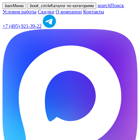
search
Поиск
bars
Меню
book_circle
Каталог
по категориям
Условия работы
Скидки
О компании
Контакты
+7 (495) 921-39-22