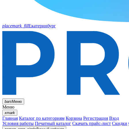
placemark_fill
Екатеринбург
bars
Меню
Меню
xmark
Главная
Каталог по категориям
Корзина
Регистрация
Вход
Условия работы
Печатный каталог
Скачать прайс-лист
Скидки