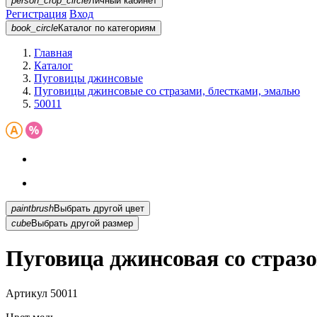
person_crop_circle
Личный кабинет
Регистрация
Вход
book_circle
Каталог
по категориям
Главная
Каталог
Пуговицы джинсовые
Пуговицы джинсовые со стразами, блестками, эмалью
50011
paintbrush
Выбрать другой цвет
cube
Выбрать другой размер
Пуговица джинсовая со страз
Артикул
50011