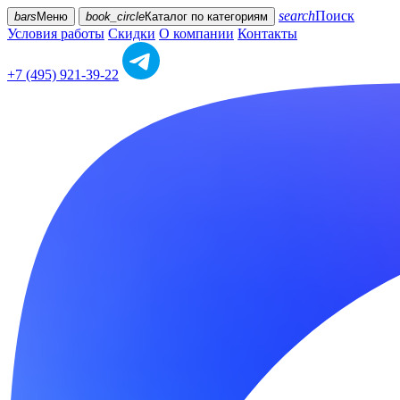
search
Поиск
bars
Меню
book_circle
Каталог
по категориям
Условия работы
Скидки
О компании
Контакты
+7 (495) 921-39-22