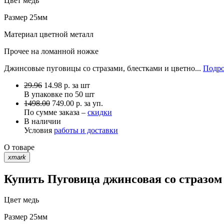
Цвет
медь
Размер
25мм
Материал
цветной металл
Прочее
на ломанной ножке
Джинсовые пуговицы со стразами, блестками и цветно...
Подро
29.96
14.98
р.
за шт
В упаковке по
50 шт
1498.00
749.00 р. за уп.
По сумме заказа –
скидки
В наличии
Условия
работы и доставки
О товаре
xmark
Купить Пуговица джинсовая со стразом
Цвет
медь
Размер
25мм