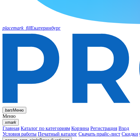
placemark_fill
Екатеринбург
bars
Меню
Меню
xmark
Главная
Каталог по категориям
Корзина
Регистрация
Вход
Условия работы
Печатный каталог
Скачать прайс-лист
Скидки