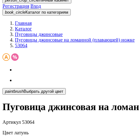
person_crop_circle
Личный кабинет
Регистрация
Вход
book_circle
Каталог
по категориям
Главная
Каталог
Пуговицы джинсовые
Пуговицы джинсовые на ломанной (плавающей) ножке
53064
paintbrush
Выбрать другой цвет
Пуговица джинсовая на ломан
Артикул
53064
Цвет
латунь