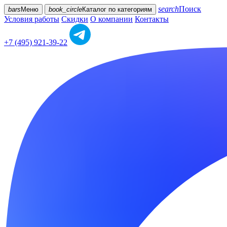
search
Поиск
bars
Меню
book_circle
Каталог
по категориям
Условия работы
Скидки
О компании
Контакты
+7 (495) 921-39-22