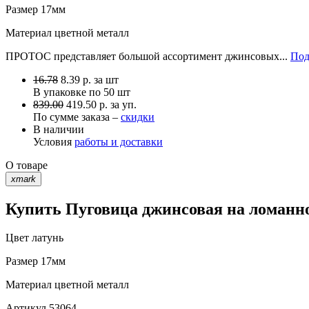
Размер
17мм
Материал
цветной металл
ПРОТОС представляет большой ассортимент джинсовых...
Под
16.78
8.39
р.
за шт
В упаковке по
50 шт
839.00
419.50 р. за уп.
По сумме заказа –
скидки
В наличии
Условия
работы и доставки
О товаре
xmark
Купить Пуговица джинсовая на ломанно
Цвет
латунь
Размер
17мм
Материал
цветной металл
Артикул
53064