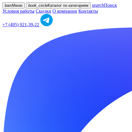
search
Поиск
bars
Меню
book_circle
Каталог
по категориям
Условия работы
Скидки
О компании
Контакты
+7 (495) 921-39-22