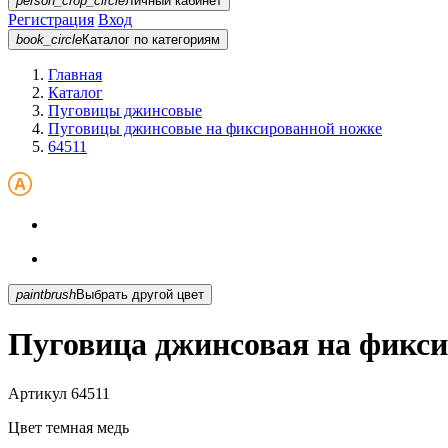
person_crop_circle
Личный кабинет
Регистрация
Вход
book_circle
Каталог
по категориям
Главная
Каталог
Пуговицы джинсовые
Пуговицы джинсовые на фиксированной ножке
64511
paintbrush
Выбрать другой цвет
Пуговица джинсовая на фикси
Артикул
64511
Цвет
темная медь