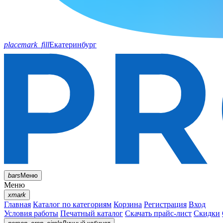
placemark_fill
Екатеринбург
bars
Меню
Меню
xmark
Главная
Каталог по категориям
Корзина
Регистрация
Вход
Условия работы
Печатный каталог
Скачать прайс-лист
Скидки