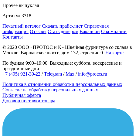
Прочее
выпуклая
Артикул
3318
Печатный каталог
Скачать прайс-лист
Справочная
информация
Отзывы
Стать дилером
Вакансии
О компании
Контакты
© 2020
ООО «ПРОТОС и К»
Швейная фурнитура со склада в
Москве.
Варшавское шоссе, дом 132, строение 9.
На карте
По будням 9:00–19:00, Выходные: суббота, воскресенье и
праздничные дни
+7 (495) 921-39-22
/
Telegram
/
Max
/
info@protos.ru
Политика в отношении обработки персональных данных
Согласие на обработку персональных данных
Публичная оферта
Договор поставки товара