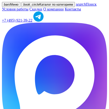
search
Поиск
bars
Меню
book_circle
Каталог
по категориям
Условия работы
Скидки
О компании
Контакты
+7 (495) 921-39-22