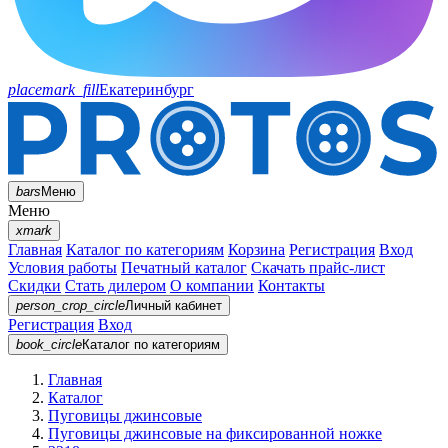
placemark_fill
Екатеринбург
bars
Меню
Меню
xmark
Главная
Каталог по категориям
Корзина
Регистрация
Вход
Условия работы
Печатный каталог
Скачать прайс-лист
Скидки
Стать дилером
О компании
Контакты
person_crop_circle
Личный кабинет
Регистрация
Вход
book_circle
Каталог
по категориям
Главная
Каталог
Пуговицы джинсовые
Пуговицы джинсовые на фиксированной ножке