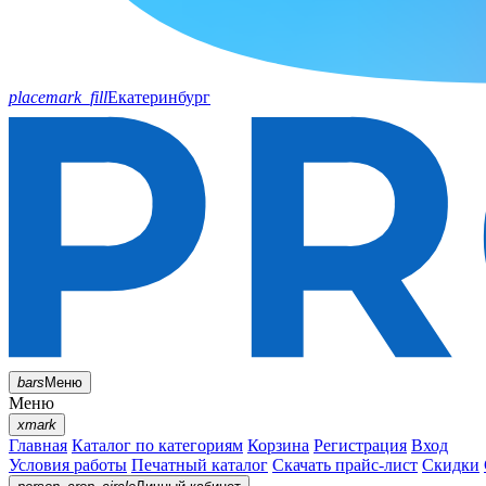
placemark_fill
Екатеринбург
bars
Меню
Меню
xmark
Главная
Каталог по категориям
Корзина
Регистрация
Вход
Условия работы
Печатный каталог
Скачать прайс-лист
Скидки