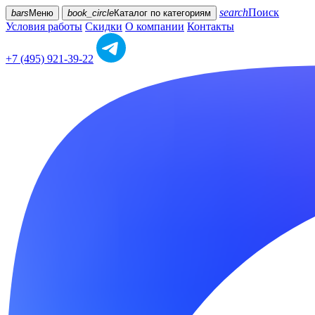
search
Поиск
bars
Меню
book_circle
Каталог
по категориям
Условия работы
Скидки
О компании
Контакты
+7 (495) 921-39-22