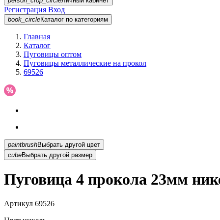
person_crop_circle
Личный кабинет
Регистрация
Вход
book_circle
Каталог
по категориям
Главная
Каталог
Пуговицы оптом
Пуговицы металлические на прокол
69526
paintbrush
Выбрать другой цвет
cube
Выбрать другой размер
Пуговица 4 прокола 23мм ник
Артикул
69526