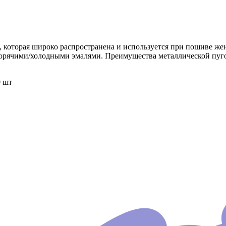
, которая широко распространена и используется при пошиве ж
горячими/холодными эмалями. Преимущества металлической пугов
0 шт