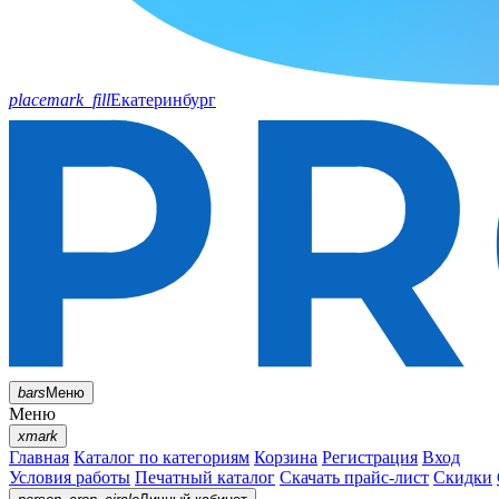
placemark_fill
Екатеринбург
bars
Меню
Меню
xmark
Главная
Каталог по категориям
Корзина
Регистрация
Вход
Условия работы
Печатный каталог
Скачать прайс-лист
Скидки