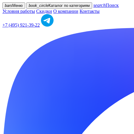
search
Поиск
bars
Меню
book_circle
Каталог
по категориям
Условия работы
Скидки
О компании
Контакты
+7 (495) 921-39-22