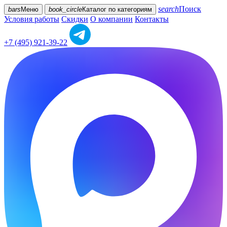
search
Поиск
bars
Меню
book_circle
Каталог
по категориям
Условия работы
Скидки
О компании
Контакты
+7 (495) 921-39-22