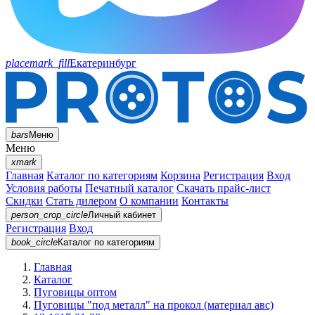
placemark_fill
Екатеринбург
bars
Меню
Меню
xmark
Главная
Каталог по категориям
Корзина
Регистрация
Вход
Условия работы
Печатный каталог
Скачать прайс-лист
Скидки
Стать дилером
О компании
Контакты
person_crop_circle
Личный кабинет
Регистрация
Вход
book_circle
Каталог
по категориям
Главная
Каталог
Пуговицы оптом
Пуговицы "под металл" на прокол (материал авс)