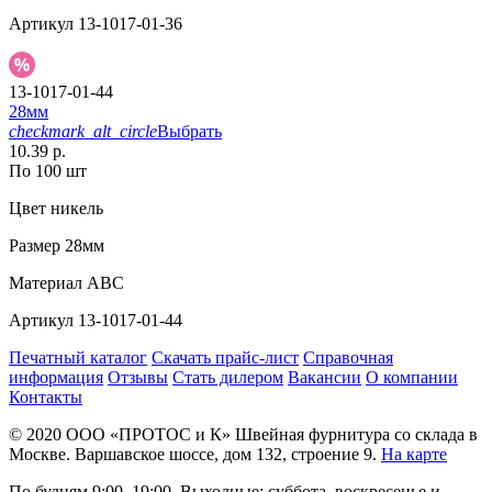
Артикул
13-1017-01-36
13-1017-01-44
28мм
checkmark_alt_circle
Выбрать
10.39 р.
По 100 шт
Цвет
никель
Размер
28мм
Материал
АВС
Артикул
13-1017-01-44
Печатный каталог
Скачать прайс-лист
Справочная
информация
Отзывы
Стать дилером
Вакансии
О компании
Контакты
© 2020
ООО «ПРОТОС и К»
Швейная фурнитура со склада в
Москве.
Варшавское шоссе, дом 132, строение 9.
На карте
По будням 9:00–19:00, Выходные: суббота, воскресенье и