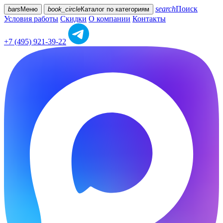
search
Поиск
bars
Меню
book_circle
Каталог
по категориям
Условия работы
Скидки
О компании
Контакты
+7 (495) 921-39-22