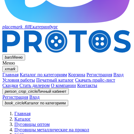
placemark_fill
Екатеринбург
bars
Меню
Меню
xmark
Главная
Каталог по категориям
Корзина
Регистрация
Вход
Условия работы
Печатный каталог
Скачать прайс-лист
Скидки
Стать дилером
О компании
Контакты
person_crop_circle
Личный кабинет
Регистрация
Вход
book_circle
Каталог
по категориям
Главная
Каталог
Пуговицы оптом
Пуговицы металлические на прокол