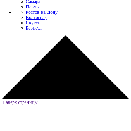
Самара
Пермь
Ростов-на-Дону
Волгоград
Якутск
Барнаул
Наверх страницы