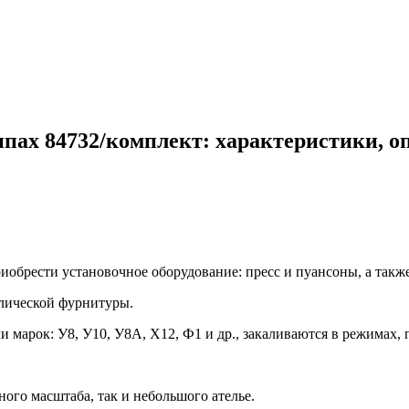
ах 84732/комплект: характеристики, о
обрести установочное оборудование: пресс и пуансоны, а также
лической фурнитуры.
марок: У8, У10, У8А, Х12, Ф1 и др., закаливаются в режимах, 
го масштаба, так и небольшого ателье.