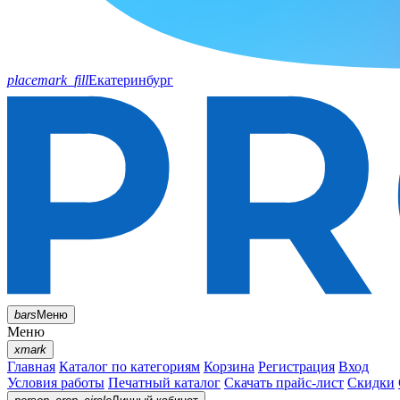
placemark_fill
Екатеринбург
bars
Меню
Меню
xmark
Главная
Каталог по категориям
Корзина
Регистрация
Вход
Условия работы
Печатный каталог
Скачать прайс-лист
Скидки