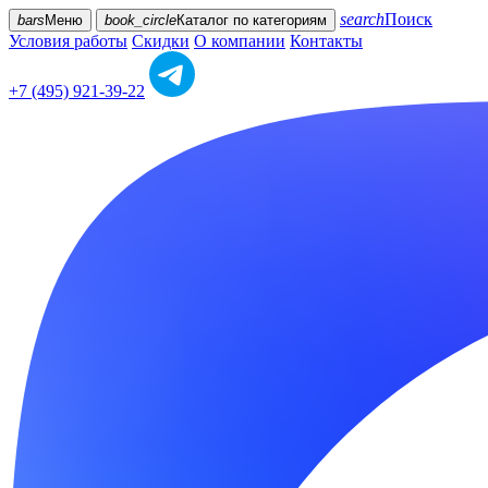
search
Поиск
bars
Меню
book_circle
Каталог
по категориям
Условия работы
Скидки
О компании
Контакты
+7 (495) 921-39-22