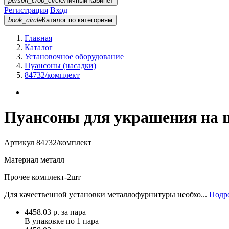
person_crop_circle
Личный кабинет
Регистрация
Вход
book_circle
Каталог
по категориям
Главная
Каталог
Установочное оборудование
Пуансоны (насадки)
84732/комплект
Пуансоны для украшения на 
Артикул
84732/комплект
Материал
металл
Прочее
комплект-2шт
Для качественной установки металлофурнитуры необхо...
Подро
4458.03
р.
за пара
В упаковке по
1 пара