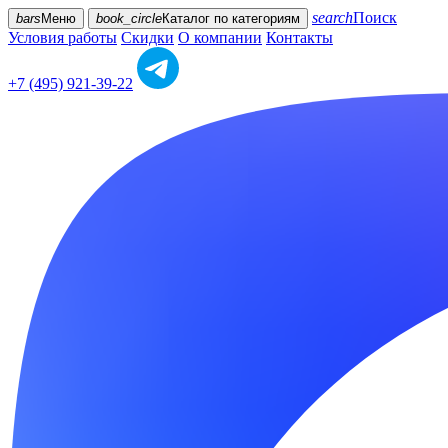
search
Поиск
bars
Меню
book_circle
Каталог
по категориям
Условия работы
Скидки
О компании
Контакты
+7 (495) 921-39-22