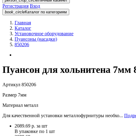
person_crop_circle
Личный кабинет
Регистрация
Вход
book_circle
Каталог
по категориям
Главная
Каталог
Установочное оборудование
Пуансоны (насадки)
850206
Пуансон для хольнитена 7мм 
Артикул
850206
Размер
7мм
Материал
металл
Для качественной установки металлофурнитуры необхо...
Подро
2089.69
р.
за шт
В упаковке по
1 шт