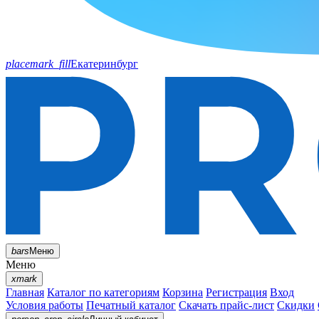
placemark_fill
Екатеринбург
bars
Меню
Меню
xmark
Главная
Каталог по категориям
Корзина
Регистрация
Вход
Условия работы
Печатный каталог
Скачать прайс-лист
Скидки