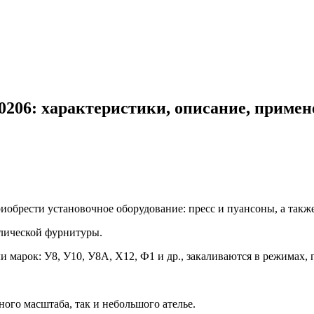
0206: характеристики, описание, примен
обрести установочное оборудование: пресс и пуансоны, а также
лической фурнитуры.
марок: У8, У10, У8А, Х12, Ф1 и др., закаливаются в режимах, 
го масштаба, так и небольшого ателье.